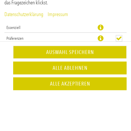
das Fragezeichen klickst.
Datenschutzerklärung
Impressum
Essenziell
Präferenzen
Statistiken
AUSWAHL SPEICHERN
alkoholfreie Ginalternative, Minze, Limette, Brombeere & Soda
ALLE ABLEHNEN
JETZT BESTELLEN
ALLE AKZEPTIEREN